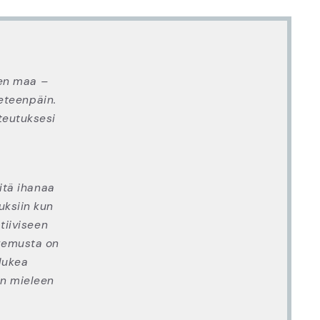
den maa –
eteenpäin.
oteutuksesi
itä ihanaa
uksiin kun
tiiviseen
kemusta on
lukea
en mieleen