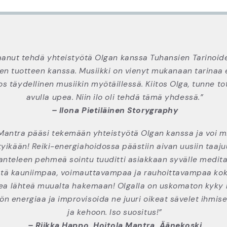
aanut tehdä yhteistyötä Olgan kanssa Tuhansien Tarinoi
sen tuotteen kanssa. Musiikki on vienyt mukanaan tarinaa 
s täydellinen musiikin myötäillessä. Kiitos Olga, tunne t
avulla upea. Niin ilo oli tehdä tämä yhdessä.”
– Ilona Pietiläinen Storygraphy
 Mantra pääsi tekemään yhteistyötä Olgan kanssa ja voi m
tyikään! Reiki-energiahoidossa päästiin aivan uusiin taaju
anteleen pehmeä sointu tuuditti asiakkaan syvälle medita
ästä kauniimpaa, voimauttavampaa ja rauhoittavampaa ko
ea lähteä muualta hakemaan! Olgalla on uskomaton kyky 
ön energiaa ja improvisoida ne juuri oikeat sävelet ihmis
ja kehoon. Iso suositus!”
– Riikka Happo, Hoitola Mantra, Äänekoski