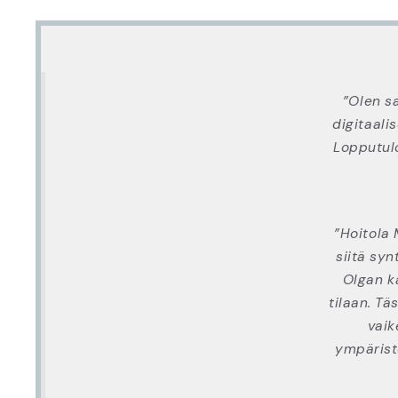
”Olen s
digitaali
Lopputulo
”Hoitola
siitä syn
Olgan k
tilaan. T
vaik
ympärist