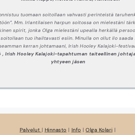
 onnistuu tuomaan soitollaan vahvasti perinteistä taruhen
öön”. Mm. Irlantilaisen harpun soitossa on mielestäni tär
kinen spirit, jonka Olga mielestäni upealla herkällä perso
 soitollaan tuo ihailtavasti esiin. Minulla on ollut ilo saad
seamman kerran johtamaani, Irish Hooley Kalajoki-festivaa
ö , Irish Hooley Kalajoki-tapahtuman taiteellinen johtaj
yhtyeen jäsen
Palvelut
|
Hinnasto
|
Info
|
Olga Kolari
|