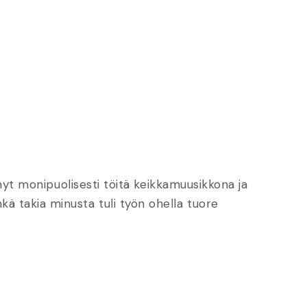
t monipuolisesti töitä keikkamuusikkona ja
kä takia minusta tuli työn ohella tuore