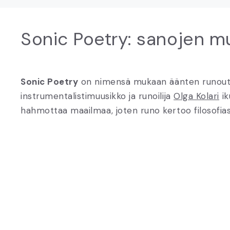
Sonic Poetry: sanojen mu
Sonic Poetry
on nimensä mukaan äänten runoutta j
instrumentalistimuusikko ja runoilija
Olga Kolari
ik
hahmottaa maailmaa, joten runo kertoo filosofia