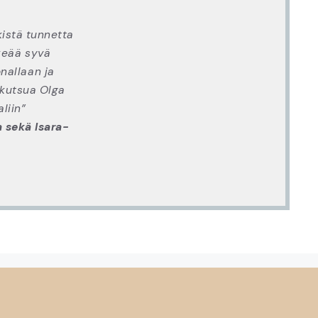
kistä tunnetta
keää syvä
onallaan ja
a kutsua Olga
liin”
a sekä Isara-