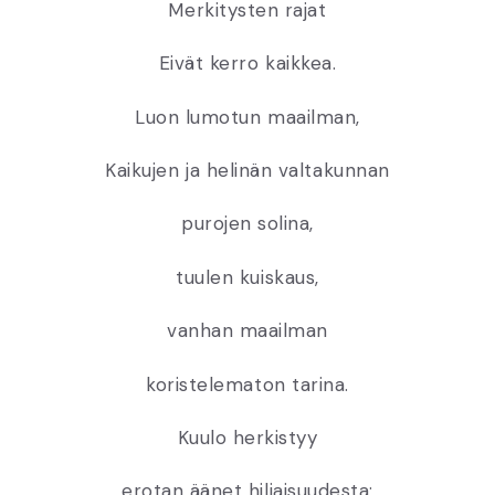
Merkitysten rajat
Eivät kerro kaikkea.
Luon lumotun maailman,
Kaikujen ja helinän valtakunnan
purojen solina,
tuulen kuiskaus,
vanhan maailman
koristelematon tarina.
Kuulo herkistyy
erotan äänet hiljaisuudesta: