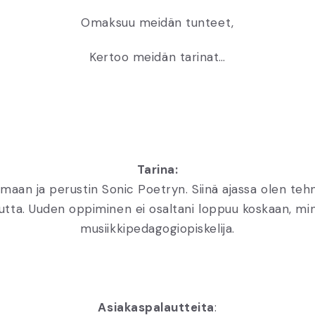
Omaksuu meidän tunteet,
Kertoo meidän tarinat…
Tarina:
an ja perustin Sonic Poetryn. Siinä ajassa olen tehny
uutta. Uuden oppiminen ei osaltani loppuu koskaan, min
musiikkipedagogiopiskelija.
Asiakaspalautteita
: