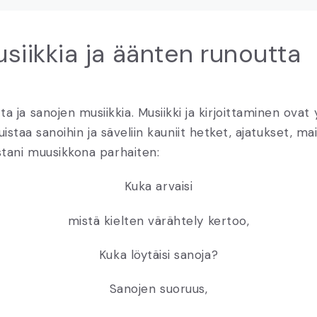
siikkia ja äänten runoutta
a sanojen musiikkia. Musiikki ja kirjoittaminen ovat y
uistaa sanoihin ja säveliin kauniit hetket, ajatukset, 
stani muusikkona parhaiten:
Kuka arvaisi
mistä kielten värähtely kertoo,
Kuka löytäisi sanoja?
Sanojen suoruus,