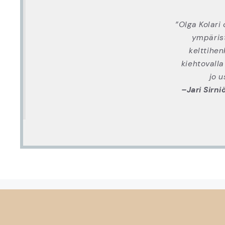
”Olga Kolari
ympärist
kelttihen
kiehtovalla
jo u
–Jari Sirni